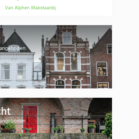
Van Alphen Makelaardij
 aangeboden
cht
 aangeboden