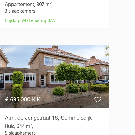
2
Appartement, 307 m
,
3 slaapkamers
Blijdorp Makelaardij B.V.
€ 695.000 K.K.
A.m. de Jongstraat 18, Sommelsdijk
2
Huis, 644 m
,
5 slaapkamers