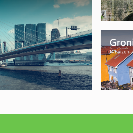
Gron
14 huizen