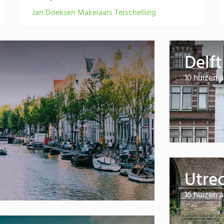
Jan Doeksen Makelaars Terschelling
Delft
10 huizen
Utre
16 huizen